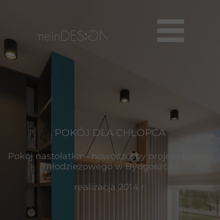
POKÓJ DLA CHŁOPCA
Pokój nastolatka – nowoczesny projekt pokoju
młodzieżowego w Bydgoszczy
realizacja 2014 r.