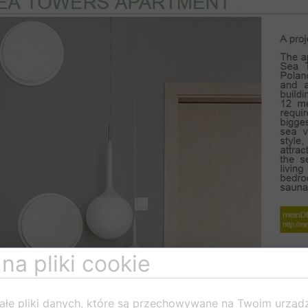
na pliki cookie
ałe pliki danych, które są przechowywane na Twoim urząd