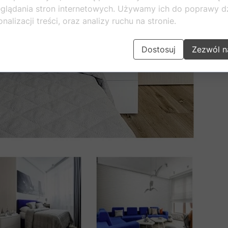
glądania stron internetowych. Używamy ich do poprawy dz
nalizacji treści, oraz analizy ruchu na stronie.
Dostosuj
Zezwól n