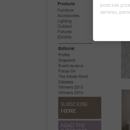
podczas prze
serwisu, perso