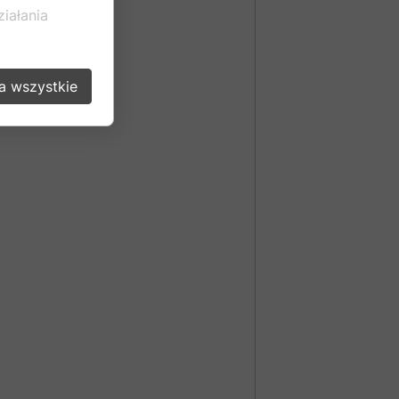
iałania
a wszystkie