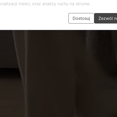
nalizacji treści, oraz analizy ruchu na stronie.
Dostosuj
Zezwól n