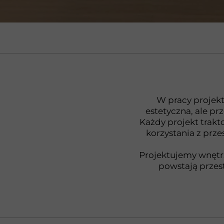
__________________________________________________
W pracy projekto
estetyczna, ale p
Każdy projekt trak
korzystania z prze
Projektujemy wnętr
powstają przes
__________________________________________________