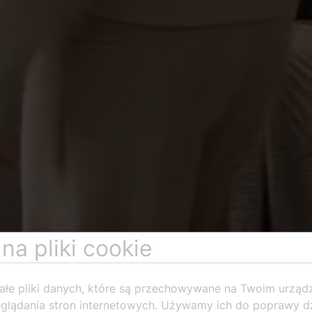
na pliki cookie
ałe pliki danych, które są przechowywane na Twoim urząd
glądania stron internetowych. Używamy ich do poprawy dz