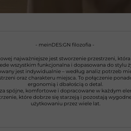
_________________________________________________
- meinDES:GN filozofia -
wej najważniejsze jest stworzenie przestrzeni, która
rzede wszystkim funkcjonalna i dopasowana do stylu
towany jest indywidualnie – według analiz potrzeb m
strzeni oraz charakteru miejsca. To połączenie ponad
ergonomią i dbałością o detal.
za spójne, komfortowe i dopracowane w każdym ele
trzenie, które dobrze się starzeją i pozostają wygod
użytkowaniu przez wiele lat.
_________________________________________________