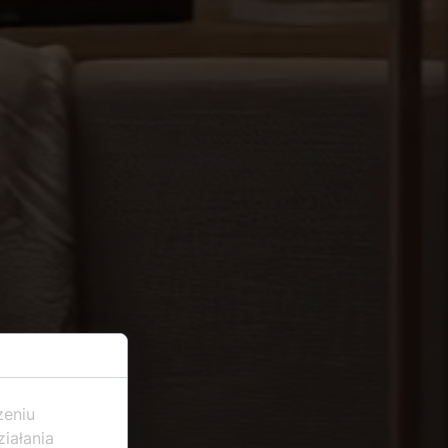
zeniu
iałania