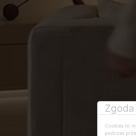
Zgoda 
Cookies to m
podczas prze