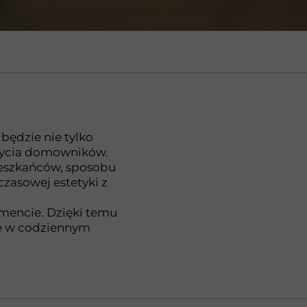
__________________________________________________
 będzie nie tylko
 życia domowników.
ieszkańców, sposobu
czasowej estetyki z
mencie. Dzięki temu
ne w codziennym
__________________________________________________