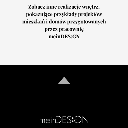
Zobacz inne realizacje wnętrz,
pokazujące przykłady projektów
mieszkań i domów przygotowanych
przez pracownię
meinDES:GN