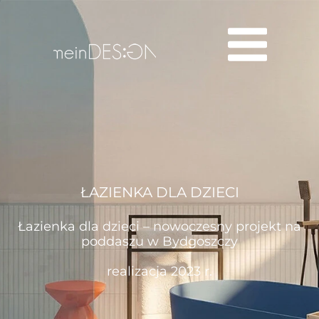
ŁAZIENKA DLA DZIECI
Łazienka dla dzieci – nowoczesny projekt na
poddaszu w Bydgoszczy
realizacja 2023 r.