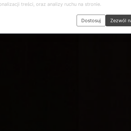
nalizacji treści, oraz analizy ruchu na stronie.
Dostosuj
Zezwól n