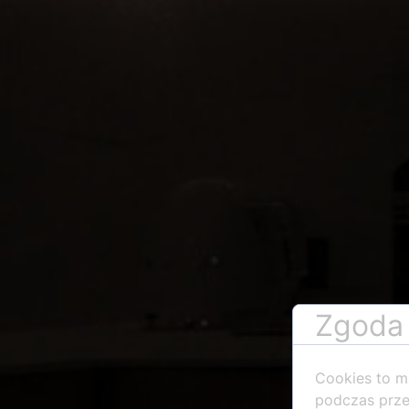
Zgoda 
Cookies to m
podczas prze