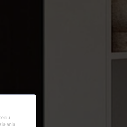
zeniu
iałania