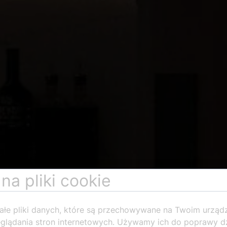
na pliki cookie
ałe pliki danych, które są przechowywane na Twoim urząd
glądania stron internetowych. Używamy ich do poprawy dz