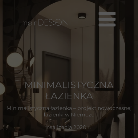
MINIMALISTYCZNA
ŁAZIENKA
Minimalistyczna łazienka – projekt nowoczesnej
łazienki w Niemczu
realizacja 2020 r.