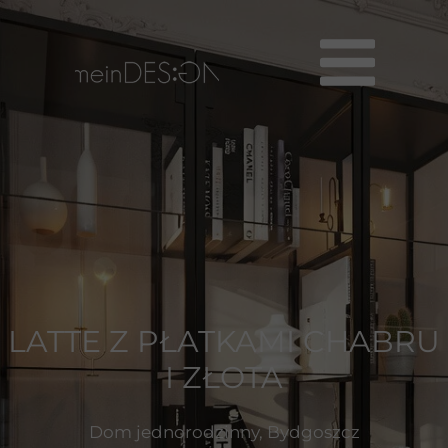
LATTE Z PŁATKAMI CHABRU
I ZŁOTA
Dom jednorodzinny, Bydgoszcz